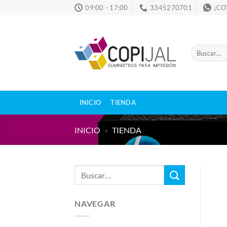
Skip
09:00 - 17:00
3345270701
¡CO
to
content
Buscar
por:
INICIO
TIENDA
INICIO
»
TIENDA
Buscar
por:
NAVEGAR