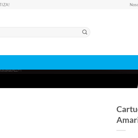
TIZA!
Noso
Cartu
Amari
Add to
wishlist