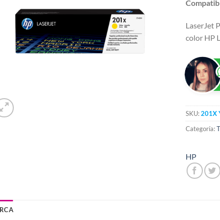
Compatibl
LaserJet 
color HP 
SKU:
201X 
Categoría:
T
HP
RCA