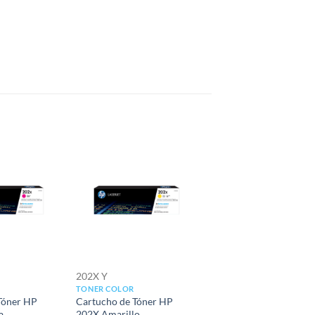
Add to
Add to
wishlist
wishlist
202X Y
TONER COLOR
Tóner HP
Cartucho de Tóner HP
a
202X Amarillo