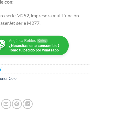
e con:
Pro serie M252, impresora multifunción
LaserJet serie M277.
Angélica Robles
Online
¿Necesitas este consumible?
Tomo tu pedido por whatsapp
Y
oner Color