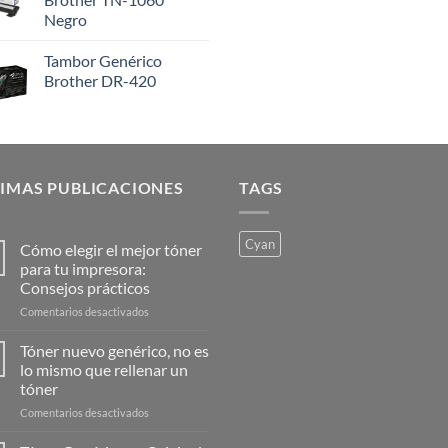
Negro
Tambor Genérico
Brother DR-420
IMAS PUBLICACIONES
TAGS
Cyan
Cómo elegir el mejor tóner
para tu impresora:
Consejos prácticos
en
Comentarios desactivados
Cómo
elegir
Tóner nuevo genérico, no es
el
lo mismo que rellenar un
mejor
tóner
tóner
en
Comentarios desactivados
para
Tóner
tu
nuevo
impresora: