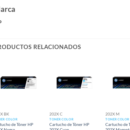
arca
P
RODUCTOS RELACIONADOS
Add to
Add to
wishlist
wishlist
1X BK
202X C
202X M
ER COLOR
TONER COLOR
TONER COLOR
tucho de Tóner HP
Cartucho de Tóner HP
Cartucho de 
X Negro
202X Cyan
202X Magent