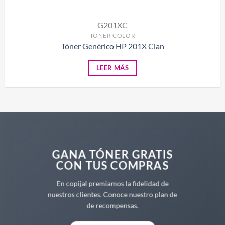
G201XC
TONER COLOR
Tóner Genérico HP 201X Cian
LEER MÁS
GANA TÓNER GRATIS
CON TUS COMPRAS
En copijal premiamos la fidelidad de
nuestros clientes. Conoce nuestro plan de
de recompensas.