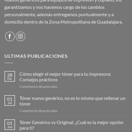
garantizamos y nos hacemos cargo de los cambios
personalmente, además entregamos puntualmente y a
domicilio dentro de la Zona Metropolitana de Guadalajara.
ULTIMAS PUBLICACIONES
Cómo elegir el mejor tóner para tu impresora:
28
Dic
Consejos prácticos
en
Comentarios desactivados
Cómo
elegir
Tóner nuevo genérico, no es lo mismo que rellenar un
01
el
Jul
tóner
mejor
en
Comentarios desactivados
tóner
Tóner
para
nuevo
Tóner Genérico vs Original: ¿Cuál es la mejor opción
tu
01
genérico,
impresora:
Jun
para ti?
no
Consejos