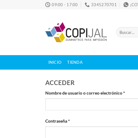
Skip
09:00 - 17:00
3345270701
¡CO
to
content
Buscar
por:
INICIO
TIENDA
ACCEDER
Obliga
Nombre de usuario o correo electrónico
*
Obligatorio
Contraseña
*