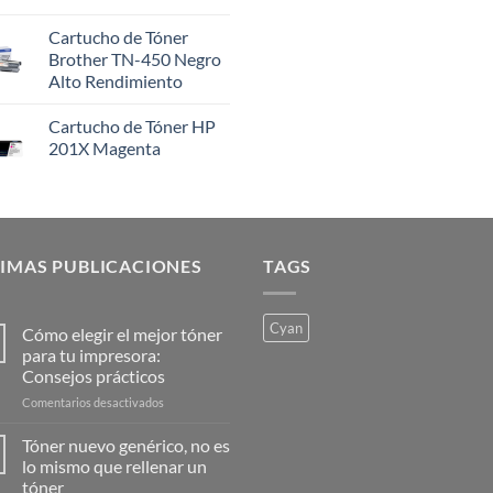
Cartucho de Tóner
Brother TN-450 Negro
Alto Rendimiento
Cartucho de Tóner HP
201X Magenta
IMAS PUBLICACIONES
TAGS
Cyan
Cómo elegir el mejor tóner
para tu impresora:
Consejos prácticos
en
Comentarios desactivados
Cómo
elegir
Tóner nuevo genérico, no es
el
lo mismo que rellenar un
mejor
tóner