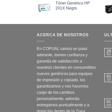
Tóner Genérico HP
201X Negro
ACERCA DE NOSOTROS
UL
En COPIJAL vamos un paso
28
adelante, damos confianza y
Dic
garantía de satisfacción a
nuestros clientes en consumibles
nuevos genéricos para equipos
01
de impresión y copiado, los
Jul
garantizamos y nos hacemos
cargo de los cambios
personalmente, además
01
entregamos puntualmente y a
Jun
domicilio dentro de la Zona