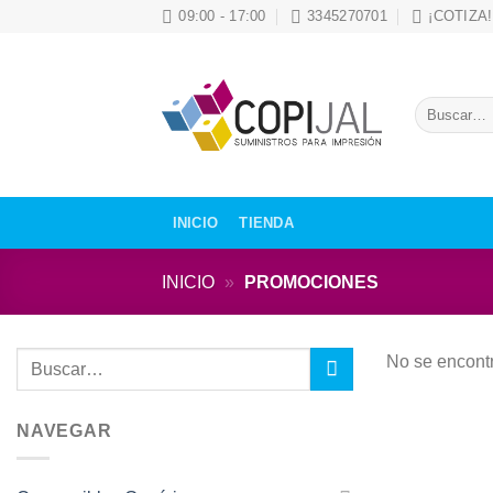
Skip
09:00 - 17:00
3345270701
¡COTIZA!
to
content
Buscar
por:
INICIO
TIENDA
INICIO
»
PROMOCIONES
Buscar
No se encontr
por:
NAVEGAR