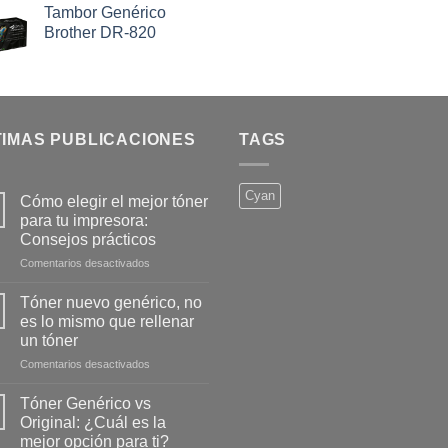
Tambor Genérico
Brother DR-820
TIMAS PUBLICACIONES
TAGS
Cyan
Cómo elegir el mejor tóner
para tu impresora:
Consejos prácticos
en
Comentarios desactivados
Cómo
elegir
Tóner nuevo genérico, no
el
es lo mismo que rellenar
mejor
un tóner
tóner
en
Comentarios desactivados
para
Tóner
tu
nuevo
impresora:
Tóner Genérico vs
genérico,
Consejos
Original: ¿Cuál es la
no
prácticos
mejor opción para ti?
es